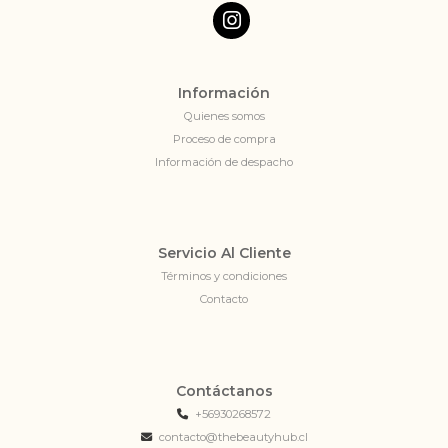
Información
Quienes somos
Proceso de compra
Información de despacho
Servicio Al Cliente
Términos y condiciones
Contacto
Contáctanos
+56930268572
contacto@thebeautyhub.cl