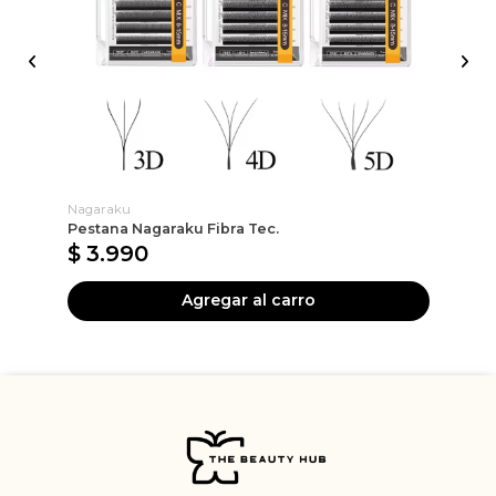
Nagaraku
TB
Pestana Nagaraku Fibra Tec.
Re
$ 3.990
$
Agregar al carro