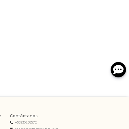
e
Contáctanos
+56930268572
contacto@thebeautyhub.cl