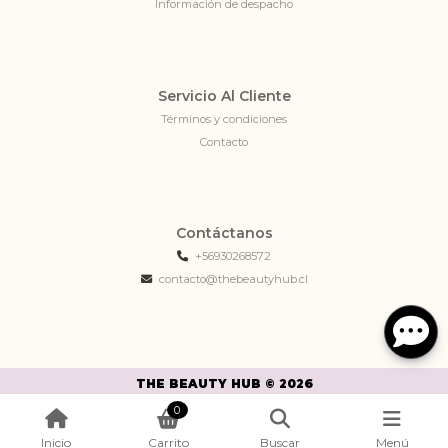
Información de despacho
Servicio Al Cliente
Términos y condiciones
Contacto
Contáctanos
+56930268572
contacto@thebeautyhub.cl
THE BEAUTY HUB © 2026
¿Te gusta mi tienda? Yo vendo con
Bsale
0
Inicio
Carrito
Buscar
Menú