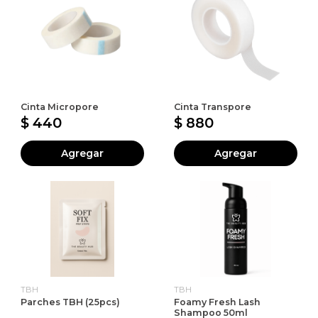
Cinta Micropore
Cinta Transpore
$ 440
$ 880
Agregar
Agregar
TBH
TBH
Parches TBH (25pcs)
Foamy Fresh Lash
Shampoo 50ml