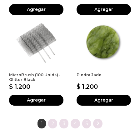
Agregar
Agregar
MicroBrush (100 Unids) -
Piedra Jade
Glitter Black
$ 1.200
$ 1.200
Agregar
Agregar
1
2
3
4
5