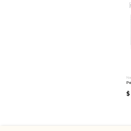
Na
Pe
$