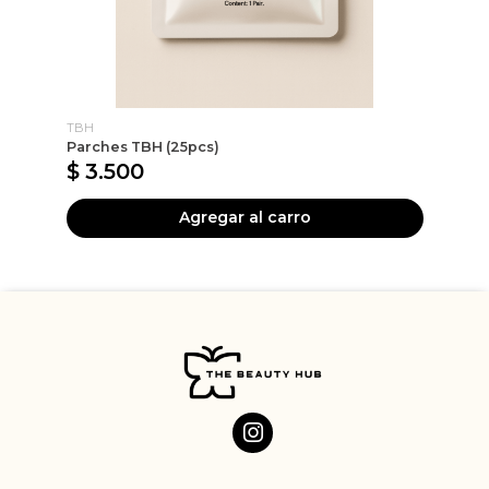
TBH
Ma
Parches TBH (25pcs)
Pe
$ 3.500
$
Agregar al carro