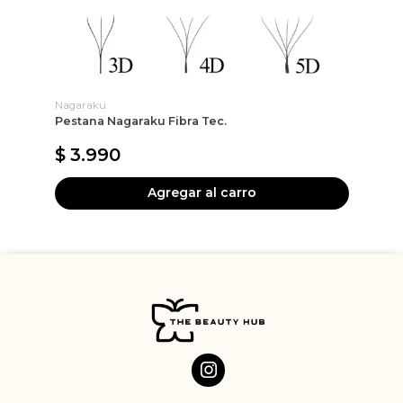
Nagaraku
RE
Pestana Nagaraku Fibra Tec.
Re
$ 3.990
$
Agregar al carro