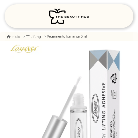
Pegamento lomansa 5ml
Inicio
Lifting