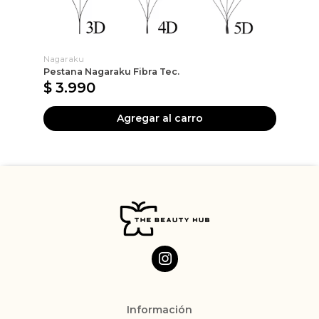
Nagaraku
Pestana Nagaraku Fibra Tec.
Va
$ 3.990
$
Agregar al carro
Información